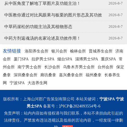
从中医角度了解地丁草图片及功能主治！
2026-8-7
中医教你通过对比凤眼果与板栗的图片形态及其功效
2026-8-7
中草药崖松的功能主治及其植物形态
2026-8-7
与作用
中药方剂返魂汤的名家论述及功效作用！
2026-8-7
友情链接
洛阳养生会所
银川会所
榆林会所
晋城养生会所
济南
会所
厦门SPA
拉萨男士SPA
烟台SPA
淄博男士SPA
重庆SPA
常
州会所
南宁男士会所
长沙会所
乌鲁木齐男士会所
台州会所
保定
桑拿
深圳桑拿会所
廊坊桑拿
嘉兴桑拿会所
福州桑拿
长春养生
网
宁波SPA
大连养生网
版权所有：上海山河郡广告策划有限公司 本站关键词：
宁波SPA
宁波
男士SPA
备案号：
沪ICP备2024093554号-6
免责声明：站内内容如有侵权请与我们联系，本站不承担由此引起的
法律责任。严禁发布违法违规以及低俗的言论内容，一经发现一律删