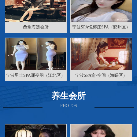
桑拿海选会所
宁波SPA悦榕庄SPA（鄞州区）
宁波男士SPA澜亭阁（江北区）
宁波SPA愈·空间（海曙区）
养生会所
PHOTOS